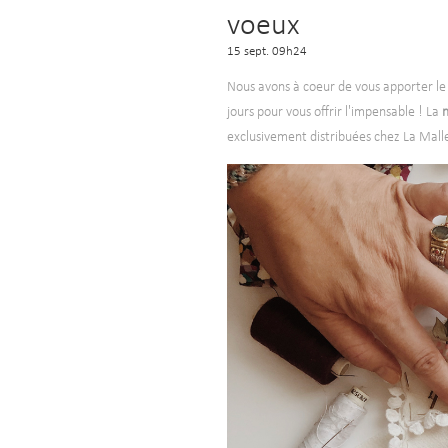
voeux
15 sept. 09h24
Nous avons à coeur de vous apporter le
jours pour vous offrir l'impensable ! La
n
exclusivement distribuées chez La Mall