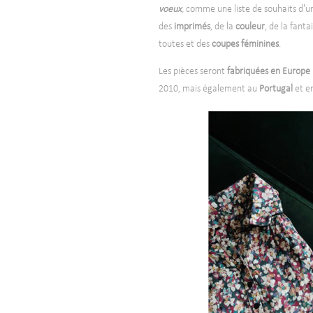
voeux
, comme une liste de souhaits d'un
des
imprimés
, de la
couleur
, de la fanta
toutes et des
coupes
féminines
.
Les pièces seront
fabriquées en Europe
2010, mais également au
Portugal
et e