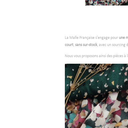
-
La Malle Française s'engage pour
une m
court
,
sans sur-stock
, avec un sourcing 
Nous vous proposons ainsi des pièces à 