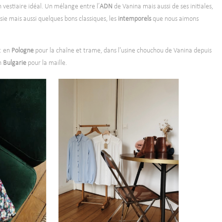
 vestiaire idéal. Un mélange entre l’
ADN
de Vanina mais aussi de ses initiales,
isie mais aussi quelques bons classiques, les
intemporels
que nous aimons
: en
Pologne
pour la chaîne et trame, dans l'usine chouchou de Vanina depuis
n
Bulgarie
pour la maille.