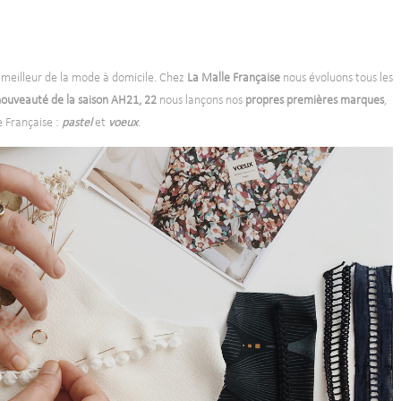
 meilleur de la mode à domicile. Chez
La Malle Française
nous évoluons tous les
ouveauté de la saison AH21, 22
nous lançons nos
propres
premières marques
,
e Française :
pastel
et
voeux
.