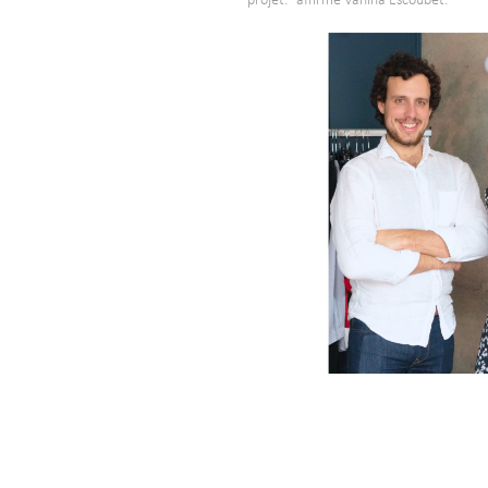
projet." affirme Vanina Escoubet.
-