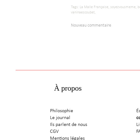
Tags:
La Malle Française,
soyezvousmeme,
b
vaninaescoubet,
Nouveau commentaire
À propos
Philosophie
É
Le journal
c
Ils parlent de nous
L
CGV
F
Mentions légales