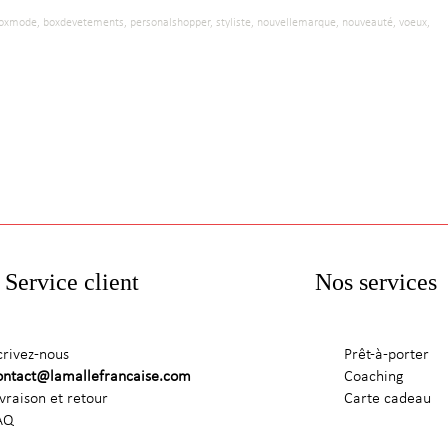
oxmode,
boxdevetements,
personalshopper,
styliste,
nouvellemarque,
nouveauté,
voeux,
Service client
Nos services
crivez-nous
Prêt-à-porter
ontact@lamallefrancaise.com
Coaching
ivraison et retour
Carte cadeau
AQ