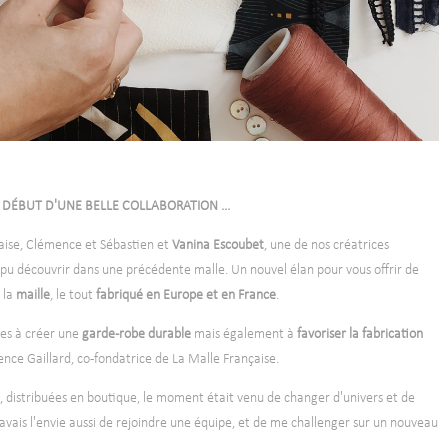
-
 DÉBUT D'UNE BELLE COLLABORATION ...
aise, Clémence et Sébastien et
Vanina Escoubet
, une de nos créatrices
pu découvrir dans une précédente malle. Un nouvel élan pour vous offrir de
e la
maille
, le tout
fabriqué en Europe et en France
.
es à créer une
garde-robe
durable
mais également à
favoriser la fabrication
nce Gaillard, co-fondatrice de La Malle Française.
, distribuées en boutique, le moment était venu de changer d'univers et de
'avais l'envie aussi de rejoindre une équipe, et de me challenger sur un nouveau