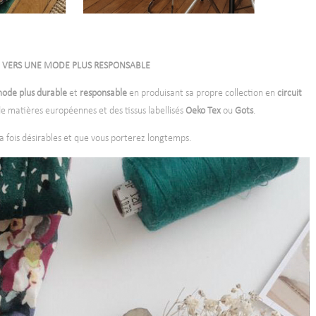
VERS UNE MODE PLUS RESPONSABLE
ode plus durable
et
responsable
en produisant sa propre collection en
circuit
de matières européennes et des tissus labellisés
Oeko Tex
ou
Gots
.
la fois désirables et que vous porterez longtemps.