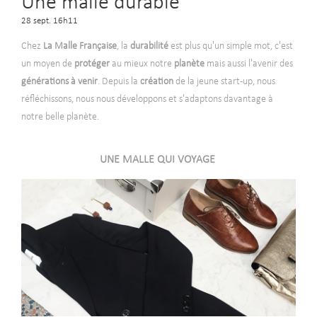
Une malle durable
28 sept. 16h11
Chez
La Malle Française
, la
durabilité
est plus qu'un simple mot, c'est
un moyen de
protéger
au mieux notre
planète
mais aussi l'avenir des
générations à venir
. Depuis la
création
de la jeune start-up, nous
réfléchissons, nous nous développons et s'adaptons davantage à
notre belle planète.
UNE MALLE QUI VOYAGE