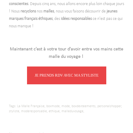
conscientes
. Depuis cinq ans, nous allons encore plus loin chaque jours
! Nous
recyclons
nos
malles
, nous vous faisons découvrir de
jeunes
marques français éthiques
, des
idées
responsables
ce n'est pas ce qui
nous manque !
-
Maintenant c'est à votre tour d'avoir entre vos mains cette
malle du voyage !
JE PRENDS RDV AVEC MA STYLISTE
Tags:
La Malle Française,
boxmode,
mode,
boxdevteements,
personalshopper,
styliste,
moderesponsable,
ethique,
malleduvoyage,