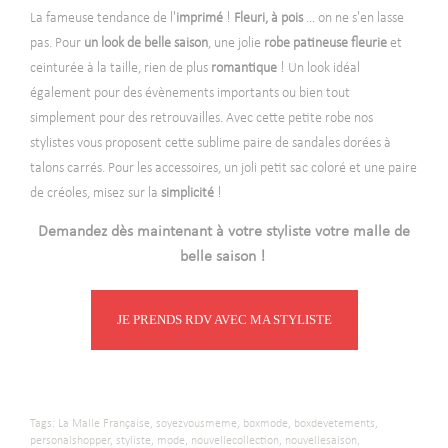
La fameuse tendance de l'
imprimé
!
Fleuri, à pois
... on ne s'en lasse
pas. Pour
un look de belle saison
, une jolie
robe patineuse fleurie
et
ceinturée à la taille, rien de plus
romantique
! Un look idéal
également pour des évènements importants ou bien tout
simplement pour des retrouvailles. Avec cette petite robe nos
stylistes vous proposent cette sublime paire de sandales dorées à
talons carrés. Pour les accessoires, un joli petit sac coloré et une paire
de créoles, misez sur la
simplicité
!
Demandez dès maintenant à votre styliste votre malle de
belle saison !
JE PRENDS RDV AVEC MA STYLISTE
Tags:
La Malle Française,
soyezvousmeme,
boxmode,
boxdevetements,
personalshopper,
styliste,
mode,
nouvellecollection,
nouvellesaison,