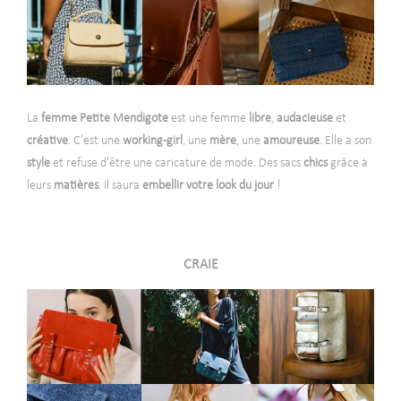
La
femme
Petite Mendigote
est une
femme
libre
,
audacieuse
et
créative
. C'est une
working-girl
, une
mère
, une
amoureuse
. Elle a son
style
et refuse d'être une caricature de mode. Des sacs
chics
grâce à
leurs
matières
. Il saura
embellir votre look du jour
!
CRAIE