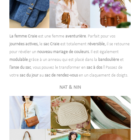
La femme Craie
est une femme
aventurière
. Parfait pour vos
journées actives,
le
sac Craie
est totalement
réversible,
il se retourne
pour révéler un
nouveau mariage de couleurs.
Il est également
modulable
grâce à un anneau qui est placé dans la
bandoulière
et
l’anse du sac
, vous pouvez le transformer en
sac
à dos !
Passez de
votre
sac du jour
au
sac de rendez-vous
en un claquement de doigts.
NAT & NIN