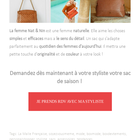
La femme Nat & Nin
est une femme
naturelle
. Elle aime les choses
simples
et
efficaces
mais a
le sens du détail
. Un sac qui s'adapte
parfaitement au
quotidien des femmes d'aujourd'hui
. Il mettra une
petite touche d'
originalité
et de
couleur
à votre look !
Demandez dès maintenant à votre styliste votre sac
de saison !
JE PRENDS RDV AVEC MA STYLISTE
Tags:
La Malle Française,
soyezvousmeme,
mode,
boxmode,
boxdevtements,
personalshopper,
styliste,
sacs,
accessoires,
tendances,