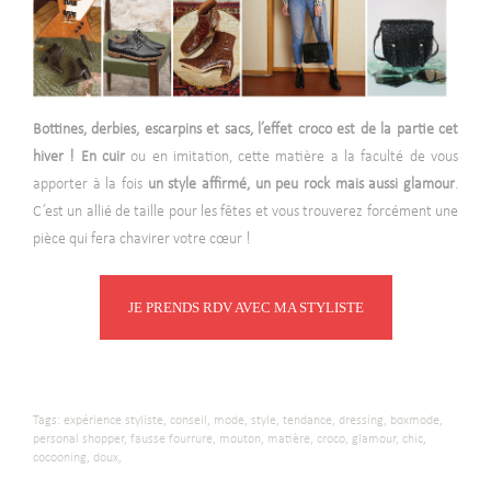
Bottines, derbies, escarpins et sacs, l’effet croco est de la partie cet
hiver !
En cuir
ou en imitation, cette matière a la faculté de vous
apporter à la fois
un style affirmé, un peu rock mais aussi glamour
.
C’est un allié de taille pour les fêtes et vous trouverez forcément une
pièce qui fera chavirer votre cœur !
JE PRENDS RDV AVEC MA STYLISTE
Tags:
expérience styliste,
conseil,
mode,
style,
tendance,
dressing,
boxmode,
personal shopper,
fausse fourrure,
mouton,
matière,
croco,
glamour,
chic,
cocooning,
doux,