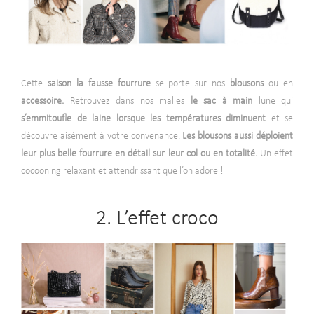
Cette
saison la fausse fourrure
se porte sur nos
blousons
ou en
accessoire.
Retrouvez dans nos malles
le sac à main
lune qui
s’emmitoufle de laine lorsque les températures diminuent
et se
découvre aisément à votre convenance.
Les blousons aussi déploient
leur plus belle fourrure en détail sur leur col ou en totalité.
Un effet
cocooning relaxant et attendrissant que l’on adore !
2. L’effet croco