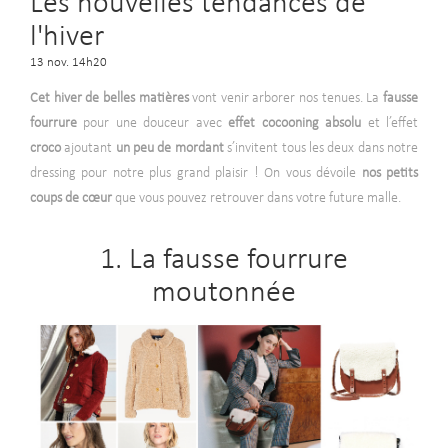
Les nouvelles tendances de
l'hiver
13 nov. 14h20
Cet hiver de belles matières
vont venir arborer nos tenues. La
fausse
fourrure
pour une douceur avec
effet cocooning absolu
et l’effet
croco
ajoutant
un peu de mordant
s’invitent tous les deux dans notre
dressing pour notre plus grand plaisir ! On vous dévoile
nos petits
coups de cœur
que vous pouvez retrouver dans votre future malle.
1. La fausse fourrure
moutonnée