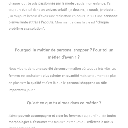
chaque jour. Je suis
passionnée par la
mode
depuis mon enfance. J'ai
toujours évolué dans un
univers créatif
: je
dessine
, je
couds
, je
tricote
...
j'ai toujours besoin d'avoir une réalisation en cours. Je suis une
personne
bienveillante et très à l'écoute
. Mon mantra dans la vie est
"chaque
problème a sa solution".
-
Pourquoi le métier de personal shopper ? Pour toi un
métier d'avenir ?
Nous vivons dans une
société de consommation
où tout va très vite. Les
femmes
ne souhaitent
plus acheter en
quantité
mais se tournent de plus
en plus vers
la qualité
et c'est là que le
personal shopper
a un
rôle
important
à jouer.
-
-
Qu'est ce que tu aimes dans ce métier ?
-
J’aime
pouvoir accompagner et aider les femmes
d’aujourd’hui de
toutes
morphologies
à
s’assumer
et à trouver les tenues qui
reflètent le mieux