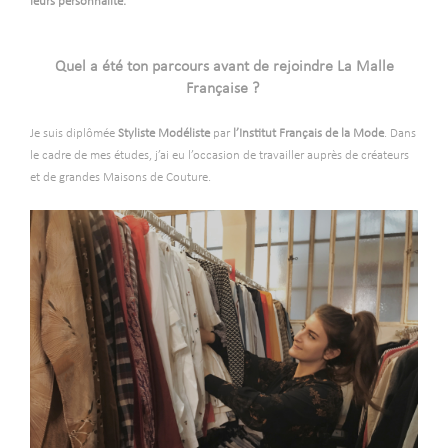
leurs personnalité.
-
-
Quel a été ton parcours avant de rejoindre La Malle
Française ?
-
Je suis diplômée
Styliste Modéliste
par
l’Institut Français de la Mode
. Dans
le cadre de mes études, j’ai eu l’occasion de travailler auprès de créateurs
et de grandes Maisons de Couture.
-