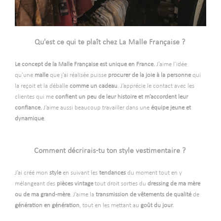
-
Qu'est ce qui te plaît chez La Malle Française ?
-
Le concept de la Malle Française est unique en France.
J’aime l’idée
qu’une
malle
que j’ai réalisée puisse
procurer de la joie à la personne
qui
la reçoit et la déballe
comme un cadeau
. J’apprécie le contact avec les
clientes qui me
confient un peu de leur histoire et m’accordent leur
confiance.
J’aime aussi beaucoup travailler dans une
équipe jeune et
dynamique
.
-
--
Comment décrirais-tu ton style vestimentaire ?
-
J’ai créé mon
style
en suivant les
tendances
du moment tout en y
mélangeant des
pièces vintage
tout droit sorties du
dressing de ma mère
ou de ma grand-mère
. J’aime la
transmission de vêtements de qualité
de
génération en génération
, tout en les mettant au
goût du jour.
--