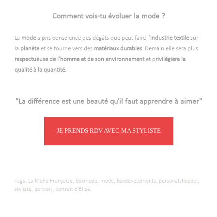
-
Comment vois-tu évoluer la mode ?
-
La
mode
a pris conscience des dégâts que peut faire l’
industrie textile
sur
la
planète
et se tourne vers des
matériaux
durables
. Demain elle sera plus
respectueuse de l’homme et de son environnement
et p
rivilégiera la
qualité à la quantité.
-
-
"La différence est une beauté qu'il faut apprendre à aimer"
JE PRENDS RDV AVEC MA STYLISTE
Tags:
La Malle Française,
boxmode,
mode,
boxdevetements,
personalshopper,
styliste,
portrait,
portrait d'Elisa,