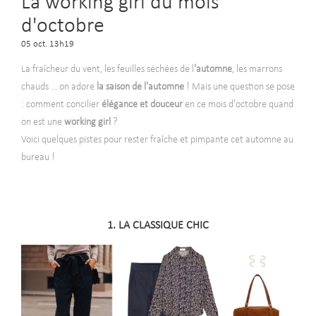
La working girl du mois
d'octobre
05 oct. 13h19
La fraîcheur du vent, les feuilles séchées de l
'automne
, les marrons
chauds ... on adore
la saison de l'automne
! Mais une question se pose
: comment concilier
élégance et douceur
en ce mois d'octobre quand
on est une
working girl
?
Voici quelques pistes pour rester fraîche et pimpante cet automne au
bureau !
1. LA CLASSIQUE CHIC