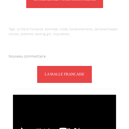
Tags:
La Malle Française,
boxmode,
mode,
boxdevetements,
personalshopper,
styliste,
automne,
working girl,
inspirations,
Nouveau commentaire
LA MALLE FRANCAISE