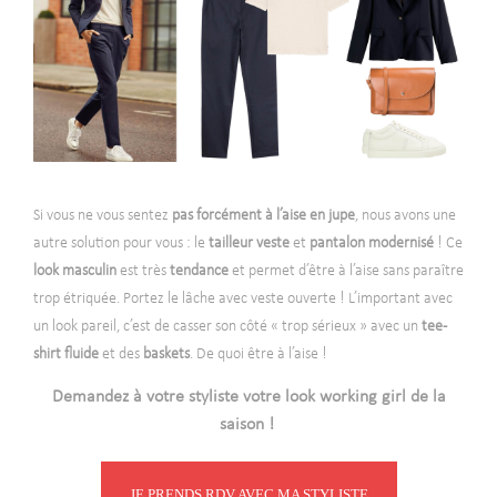
Si vous ne vous sentez
pas forcément à l’aise en jupe
, nous avons une
autre solution pour vous : le
tailleur veste
et
pantalon modernisé
! Ce
look masculin
est très
tendance
et permet d’être à l’aise sans paraître
trop étriquée. Portez le lâche avec veste ouverte ! L’important avec
un look pareil, c’est de casser son côté « trop sérieux » avec un
tee-
shirt fluide
et des
baskets
. De quoi être à l’aise !
Demandez à votre styliste votre look working girl de la
saison !
JE PRENDS RDV AVEC MA STYLISTE