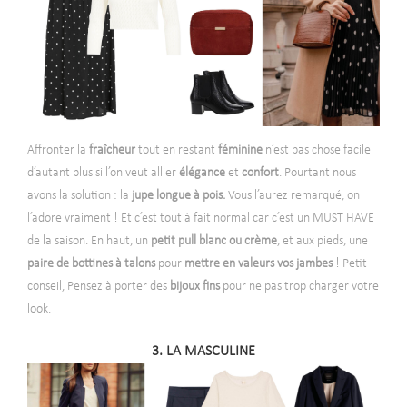
Affronter la
fraîcheur
tout en restant
féminine
n’est pas chose facile
d’autant plus si l’on veut allier
élégance
et
confort
. Pourtant nous
avons la solution : la
jupe longue à pois.
Vous l’aurez remarqué, on
l’adore vraiment ! Et c’est tout à fait normal car c’est un MUST HAVE
de la saison. En haut, un
petit pull blanc ou crème
, et aux pieds, une
paire de bottines à talons
pour
mettre en valeurs vos jambes
! Petit
conseil, Pensez à porter des
bijoux
fins
pour ne pas trop charger votre
look.
3. LA MASCULINE