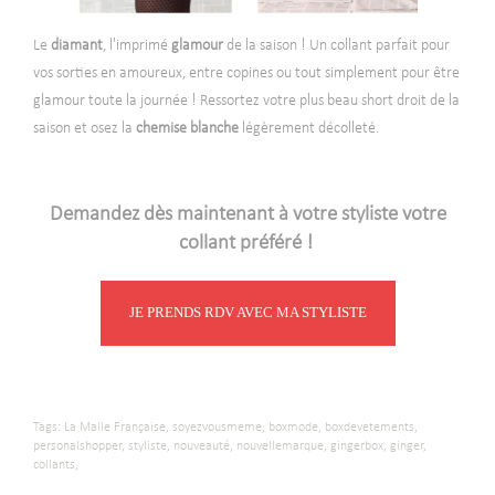
Le
diamant
, l'imprimé
glamour
de la saison ! Un collant parfait pour
vos sorties en amoureux, entre copines ou tout simplement pour être
glamour toute la journée ! Ressortez votre plus beau short droit de la
saison et osez la
chemise blanche
légèrement décolleté.
-
Demandez dès maintenant à votre styliste votre
collant préféré !
JE PRENDS RDV AVEC MA STYLISTE
Tags:
La Malle Française,
soyezvousmeme,
boxmode,
boxdevetements,
personalshopper,
styliste,
nouveauté,
nouvellemarque,
gingerbox,
ginger,
collants,