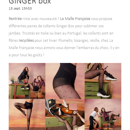
GINGER box
13 sept. 15h53
Rentrée
rime avec nouveauté !
La Malle Française
vous propose
différentes paires de collants Ginger Box pour sublimer vos
jambes. Tricotés en Italie ou bien au Portugal, les collants sont en
fibres
recyclées
pour cet hiver. Plumetis, losanges, résille, chez La
Malle Française nous aimons vous donner l'embarras du choix, il y en
a pour tous les goûts !