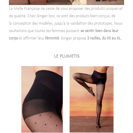
La Malle Française ne cesse de vous proposer des produits uniques et
de qualité. Chez Ginger box, ce sont des produits bien conçus, de
la
conception des modèles, jusqu’à la validation des prototypes. Nous
souhaitons que
toutes les femmes puissent
se sentir bien dans leur
corps
et affirmer leur
féminité
. Ginger propose
5 tailles, du XS au XL.
LE PLUMETIS