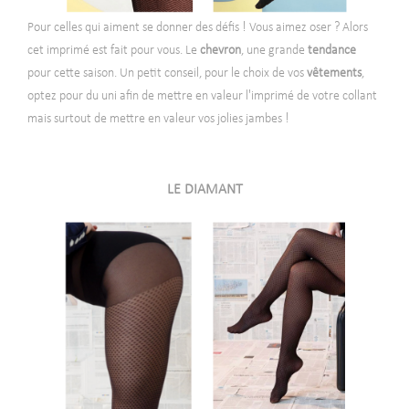
Pour celles qui aiment se donner des défis ! Vous aimez oser ? Alors
cet imprimé est fait pour vous. Le
chevron
, une grande
tendance
pour cette saison. Un petit conseil, pour le choix de vos
vêtements
,
optez pour du uni afin de mettre en valeur l'imprimé de votre collant
mais surtout de mettre en valeur vos jolies jambes !
-
LE DIAMANT