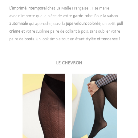
L'imprimé intemporel
chez La Malle Française ! Il se marie
avec n'importe quelle pièce de votre
garde-robe
. Pour la
saison
automnale
qui approche, osez la
jupe velours colorée
, un petit
pull
crème
et votre sublime paire de collant à pois, sans oublier votre
paire de
boots
. Un look simple tout en étant
stylée et tendance
!
-
LE CHEVRON