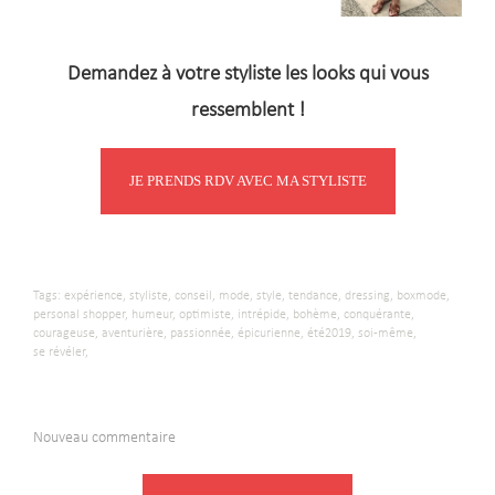
Demandez à votre styliste les looks qui vous
ressemblent !
JE PRENDS RDV AVEC MA STYLISTE
Tags:
expérience,
styliste,
conseil,
mode,
style,
tendance,
dressing,
boxmode,
personal shopper,
humeur,
optimiste,
intrépide,
bohème,
conquérante,
courageuse,
aventurière,
passionnée,
épicurienne,
été2019,
soi-même,
se révéler,
Nouveau commentaire