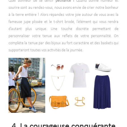
Quel bonheur de se sentir
pétillante !
Quand bonne humeur et
sourire sont au rendez-vous, nous avons envie de crier notre bonheur
à la terre entière ! Alors répandez votre joie autour de vous avec la
fameuse jupe plissée et le t-shirt brodé, l’élément qui vous rendra
d’autant plus unique. Une touche discrète permettant de
personnaliser votre tenue aux reflets de votre personnalité. On
complète la tenue par des bijoux au fort caractère et des baskets qui
supporteront toutes vos activités de la journée.
4. La courageuse conquérante