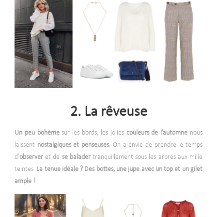
2. La rêveuse
Un peu bohème
sur les bords, les jolies
couleurs de l’automne
nous
laissent
nostalgiques et penseuses
. On a envie de prendre le temps
d’
observer
et de
se balader
tranquillement sous les arbres aux mille
teintes.
La tenue idéale ? Des bottes, une jupe avec un top et un gilet
ample !