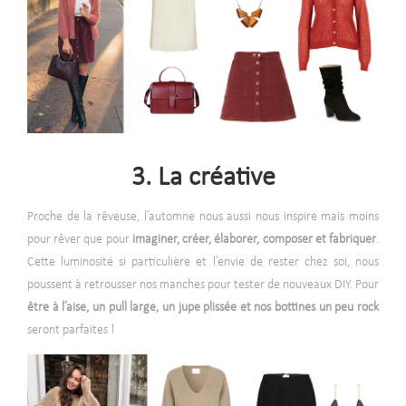
3. La créative
Proche de la rêveuse, l’automne nous aussi nous inspire mais moins
pour rêver que pour
imaginer, créer, élaborer, composer et fabriquer
.
Cette luminosité si particulière et l’envie de rester chez soi, nous
poussent à retrousser nos manches pour tester de nouveaux DIY. Pour
être à l’aise, un pull large, un jupe plissée et nos bottines un peu rock
seront parfaites !