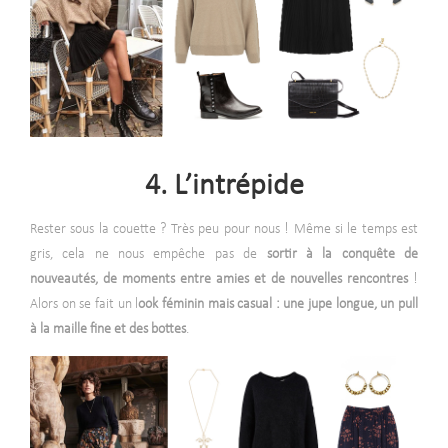
4. L’intrépide
Rester sous la couette ? Très peu pour nous ! Même si le temps est
gris, cela ne nous empêche pas de
sortir à la conquête de
nouveautés, de moments entre amies et de nouvelles rencontres
!
Alors on se fait un l
ook féminin mais casual : une jupe longue, un pull
à la maille fine et des bottes
.