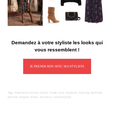
Demandez à votre styliste les looks qui
vous ressemblent !
JE PRENDS RDV AVEC MA STYLISTE
Tags:
expérience styliste,
conseil,
mode,
style,
tendance,
dressing,
boxmode,
personal shopper,
4looks,
4humeurs,
automne2019,