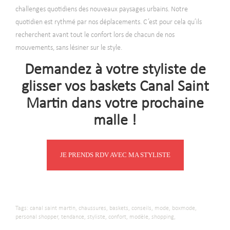
challenges quotidiens des nouveaux paysages urbains. Notre
quotidien est rythmé par nos déplacements. C’est pour cela qu’ils
recherchent avant tout le confort lors de chacun de nos
mouvements, sans lésiner sur le style.
Demandez à votre styliste de
glisser vos baskets Canal Saint
Martin dans votre prochaine
malle !
JE PRENDS RDV AVEC MA STYLISTE
Tags:
canal saint martin,
chaussures,
baskets,
conseils,
mode,
boxmode,
personal shopper,
tendance,
styliste,
confort,
modèle,
shopping,