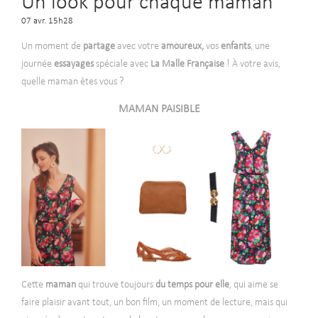
Un look pour chaque maman
07 avr. 15h28
Un moment de
partage
avec
votre
amoureux,
vos
enfants
, une
journée
essayages
spéciale avec
La Malle Française
! À votre avis,
quelle maman êtes vous ?
MAMAN PAISIBLE
Cette
maman
qui trouve toujours
du temps pour elle
, qui aime se
faire plaisir avant tout, un bon film, un moment de lecture, mais qui