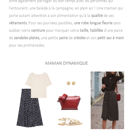
aime également partager du bon temps avec les personnes qui
l'entourent, une balade à la campagne, en plein air ! Une maman qui
porte autant attention à son alimentation qu'à la
qualité
de ses
vêtements.
Pour ses journées paisibles,
une robe longue fleurie
sans
oublier votre
ceinture
pour marquer votre
taille,
habillée
d'une paire
de
sandales plates,
une petite
paire
de
créoles
et son
petit sac à main
pour ses promenades.
MAMAN DYNAMIQUE