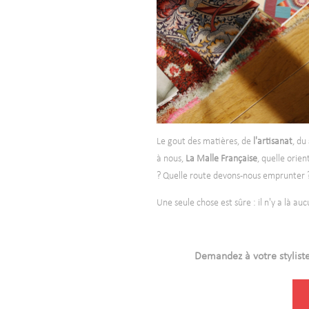
Le gout des matières, de
l'artisanat
, du
à nous,
La Malle Française
, quelle orie
? Quelle route devons-nous emprunter
Une seule chose est sûre : il n'y a là au
Demandez à votre stylist