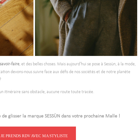
savoir-faire
, et des belles choses. Mais aujourd'hui se pose à Sessùn, à la mode,
ntation devons-nous suivre face aux défis de nos sociétés et de notre planète
 ?
cun itinéraire sans obstacle, aucune route toute tracée.
e de glisser la marque SESSÙN dans votre prochaine Malle !
JE PRENDS RDV AVEC MA STYLISTE