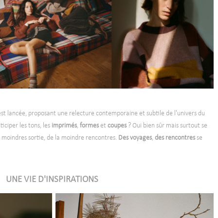
est lancée, proposant une relecture contemporaine et subtile de l'univers du
iciper les tons, les
imprimés
,
formes
et
coupes
? Oui bien sûr mais surtout se
es moindres sortie, de la moindre rencontres.
Des voyages
,
des
rencontres
se
UNE VIE D'INSPIRATIONS