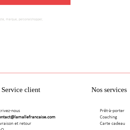
iste,
marque,
personalshopper,
Service client
Nos services
crivez-nous
Prêt-à-porter
ontact@lamallefrancaise.com
Coaching
ivraison et retour
Carte cadeau
AQ