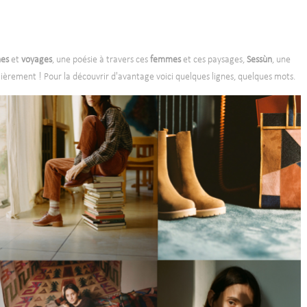
nes
et
voyages
, une poésie à travers ces
femmes
et ces paysages,
Sessùn
, une
ièrement ! Pour la découvrir d'avantage voici quelques lignes, quelques mots.