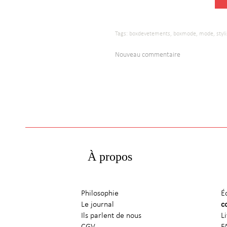
Tags:
boxdevetements,
boxmode,
mode,
styl
Nouveau commentaire
À propos
Philosophie
É
Le journal
c
Ils parlent de nous
L
CGV
F