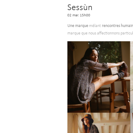
Sessùn
02 mar. 15h00
Une marque
mêlant
rencontres humai
marque que nous affectionnons particul