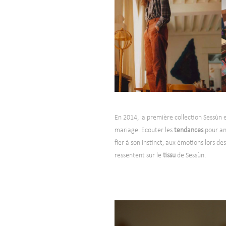
En 2014, la première collection Sessùn 
mariage. Ecouter les
tendances
pour ant
fier à son instinct, aux émotions lors d
ressentent sur le
tissu
de Sessùn.