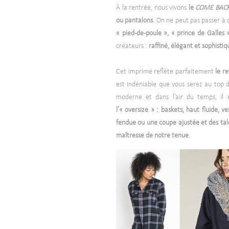
À la rentrée, nous vivons
le
COME BACK 
ou pantalons
. On ne peut pas passer à 
« pied-de-poule », « prince de Galles 
créateurs :
raffiné, élégant et sophistiq
Cet imprimé reflète parfaitement
le re
est indéniable que vous serez au top 
moderne et dans l’air du temps, il 
l’« oversize » : baskets, haut fluide, v
fendue ou une coupe ajustée et des tal
maîtresse de notre tenue
.