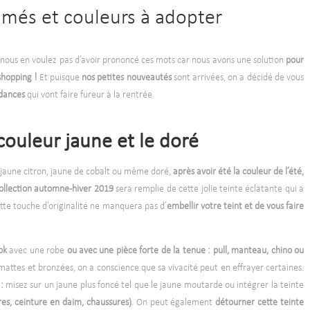
rimés et couleurs à adopter
nous en voulez pas d’avoir prononcé ces mots car nous avons une solution
pour
shopping !
Et puisque
nos petites nouveautés
sont arrivées, on a décidé de vous
ndances
qui vont faire fureur à la rentrée.
 couleur jaune et le doré
jaune citron, jaune de cobalt ou même doré,
après avoir été la couleur de l’été,
ollection automne-hiver 2019
sera remplie de cette jolie teinte éclatante qui a
ette touche d’originalité ne manquera pas d’
embellir votre teint et de vous faire
ook
avec une robe
ou avec une pièce forte de la tenue : pull, manteau, chino ou
x mattes et bronzées, on a conscience que sa vivacité peut en effrayer certaines.
:
misez sur un jaune plus foncé tel que le jaune moutarde ou intégrer la teinte
res, ceinture en daim, chaussures)
. On peut également
détourner cette teinte