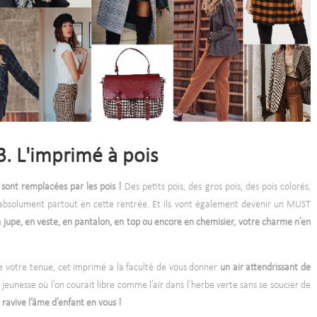
3. L'imprimé à pois
 sont remplacées par les pois !
Des petits pois, des gros pois, des pois colorés,
nt absolument partout en cette rentrée. Et ils vont également devenir un MUST
 jupe, en veste, en pantalon, en top ou encore en chemisier, votre charme n’en
de votre tenue, cet imprimé a la faculté de vous donner
un air attendrissant de
 jeunesse où l’on courait libre comme l’air dans l’herbe verte sans se soucier de
ravive l’âme d’enfant en vous !