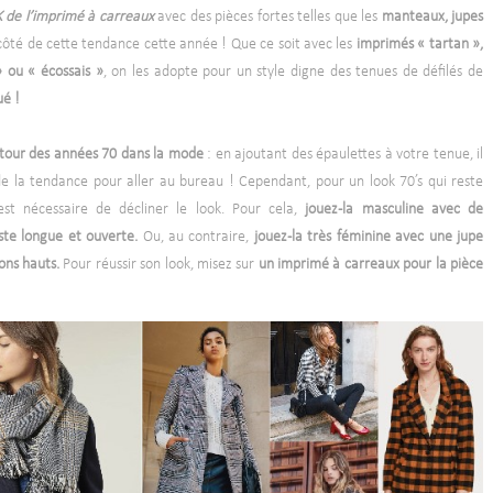
de l’imprimé à carreaux
avec des pièces fortes telles que les
manteaux, jupes
côté de cette tendance cette année ! Que ce soit avec les
imprimés « tartan »,
» ou « écossais »
, on les adopte pour un style digne des tenues de défilés de
ué !
tour des années 70 dans la mode
: en ajoutant des épaulettes à votre tenue, il
de la tendance pour aller au bureau ! Cependant, pour un look 70’s qui reste
est nécessaire de décliner le look. Pour cela,
jouez-la masculine avec de
este longue et ouverte.
Ou, au contraire,
jouez-la très féminine avec une jupe
ons hauts.
Pour réussir son look, misez sur
un imprimé à carreaux pour la pièce