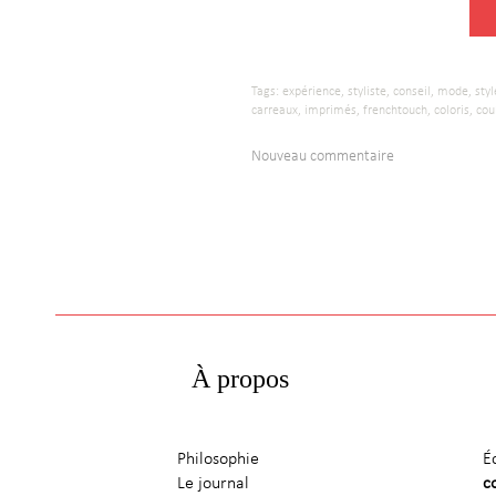
Tags:
expérience,
styliste,
conseil,
mode,
styl
carreaux,
imprimés,
frenchtouch,
coloris,
cou
Nouveau commentaire
À propos
Philosophie
É
Le journal
c