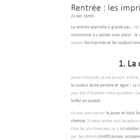
Rentrée : les imp
21 oct. 15h31
La rentrée approche à grands pas…
Ne 
commencer à y penser avec plaisir : le 
révéler
les imprimés et les couleurs te
1. La
Jaune moutarde, jaune poussin, ambré, 
la couleur jaune persiste et signe
!
La c
pour but d’illuminer notre quotidien. C
briller en société.
On ose donc porter
le jaune en total l
chemise
. Si cette teinte ravit les peau
Pour les plus timorées, on a
LA solution 
par des détails
(motifs jaunes, accessoi