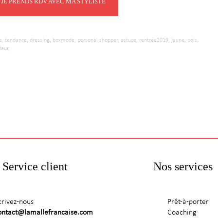
JE PRENDS RDV AVEC MA STYLISTE
e,
tendance,
dressing,
boxmode,
personal shopper,
astuce,
rentrée2019,
jaune,
pois,
leur,
Service client
Nos services
crivez-nous
Prêt-à-porter
ontact@lamallefrancaise.com
Coaching