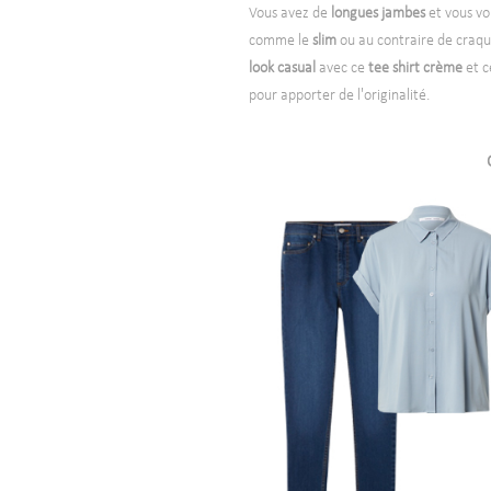
Vous avez de
longues jambes
et vous vo
comme le
slim
ou au contraire de craqu
look casual
avec ce
tee shirt crème
et c
pour apporter de l'originalité.