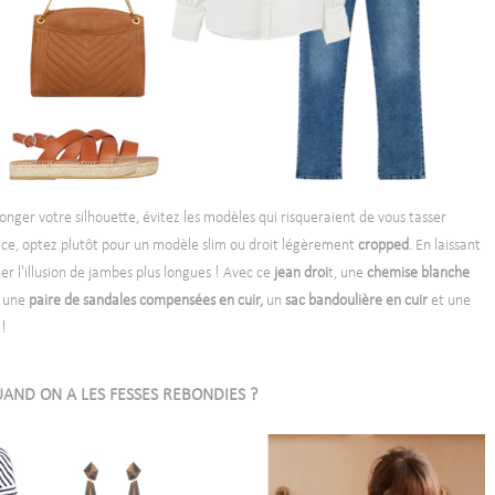
onger votre silhouette, évitez les modèles qui risqueraient de vous tasser
lace, optez plutôt pour un modèle slim ou droit légèrement
cropped
. En laissant
ner l'illusion de jambes plus longues ! Avec ce
jean droi
t, une
chemise blanche
, une
paire de sandales compensées en cuir,
un
sac
bandoulière en cuir
et une
 !
AND ON A LES FESSES REBONDIES ?