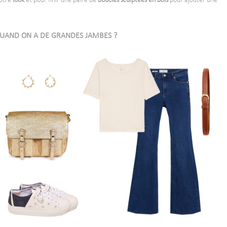
otre
look
et pour finir une paire de
boucles sculptées en
bois
pour ajouter une
-
UAND ON A DE GRANDES JAMBES ?
-