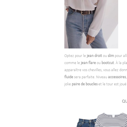
Optez pour le
jean droit
ou
slim
pour all
comme le
jean flare
ou
bootcut
. À la p
apparaître vos chevilles, vous allez don
fluide
sera parfaite. Niveau
accessoires
jolie
paire de boucles
et le tour est joué
QU