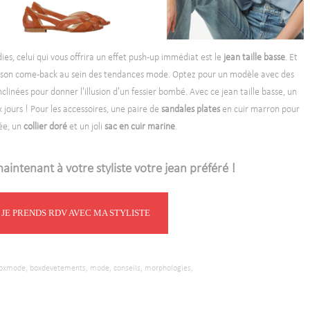
ies, celui qui vous offrira un effet push-up immédiat est le
jean taille basse
. Et
ait son come-back au sein des tendances mode. Optez pour un modèle avec des
linées pour donner l'illusion d'un fessier bombé. Avec ce jean taille basse, un
 jours ! Pour les accessoires, une paire de
sandales
plates
en cuir marron pour
ée, un
collier doré
et un joli
sac en cuir marine
.
ntenant à votre styliste votre jean préféré !
JE PRENDS RDV AVEC MA STYLISTE
oxmode,
boxdevetements,
mode,
conseils,
morphologies,