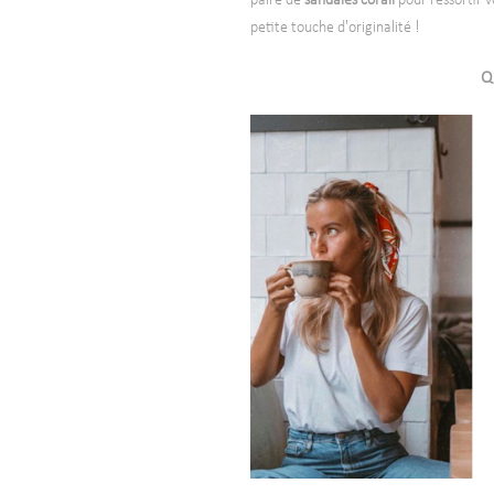
paire de
sandales corail
pour ressortir v
petite touche d'originalité !
Q