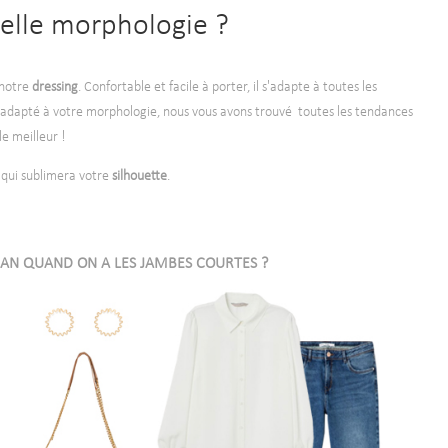
elle morphologie ?
 notre
dressing
. Confortable et facile à porter, il s'adapte à toutes les
it adapté à votre morphologie, nous vous avons trouvé toutes les tendances
e meilleur !
qui sublimera votre
silhouette
.
EAN QUAND ON A LES JAMBES COURTES ?