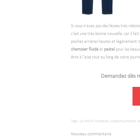
Si vous n'avez pas des fesses très rebond
c'est une très bonne nouvelle, car il f
poches arrières hautes et légèrement inc
chemisier fluide
et
pastel
pour les beaux
être à l'aise tout au long de votre journ
Demandez dès mai
Tags:
La Malle Française,
soyezvousmeme,
b
Nouveau commentaire