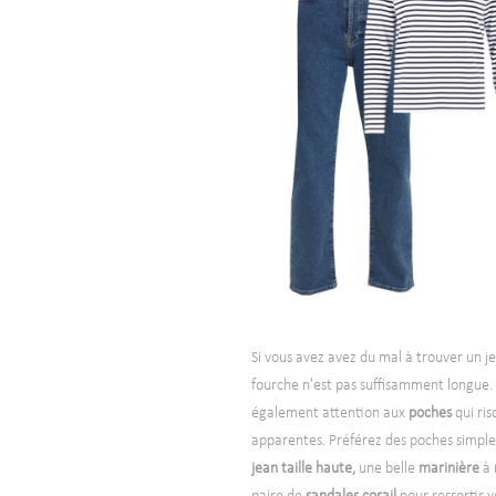
Si vous avez avez du mal à trouver un jea
fourche n'est pas suffisamment longue. 
également attention aux
poches
qui ris
apparentes. Préférez des poches simples
jean taille haute,
une belle
marinière
à