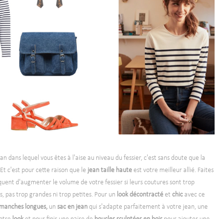
n dans lequel vous êtes à l'aise au niveau du fessier, c'est sans doute que la
Et c'est pour cette raison que le
jean taille haute
est votre meilleur allié. Faites
quent d'augmenter le volume de votre fessier si leurs coutures sont trop
, pas trop grandes ni trop petites. Pour un
look décontracté
et
chic
avec ce
manches longues,
un
sac en jean
qui s'adapte parfaitement à votre jean, une