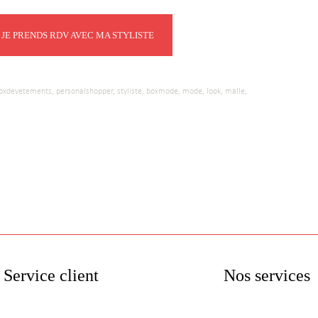
JE PRENDS RDV AVEC MA STYLISTE
oxdevetements,
personalshopper,
styliste,
boxmode,
mode,
look,
malle,
Service client
Nos services