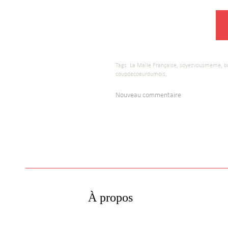
Tags:
La Malle Française,
soyezvousmeme,
b
coupdecoeurdumois,
Nouveau commentaire
À propos