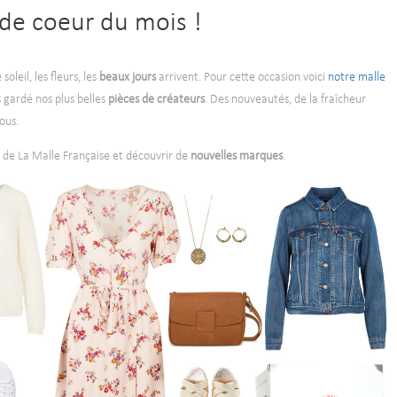
de coeur du mois !
leil, les fleurs, les
beaux jours
arrivent. Pour cette occasion voici
notre malle
 gardé nos plus belles
pièces de créateurs
. Des nouveautés, de la fraîcheur
vous.
 de La Malle Française et découvrir de
nouvelles marques
.