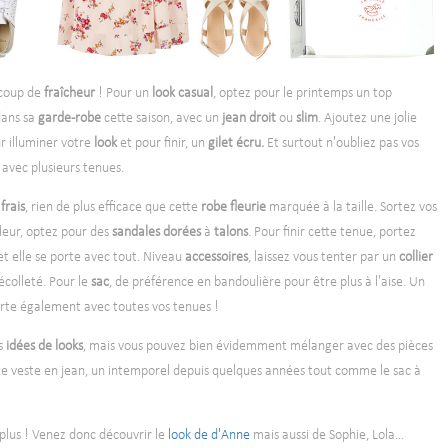
coup de
fraîcheur
! Pour un
look casual
, optez pour le printemps un top
dans sa
garde-robe
cette saison, avec un
jean droit
ou
slim
. Ajoutez une jolie
r illuminer votre
look
et pour finir, un
gilet écru.
Et surtout n'oubliez pas vos
avec plusieurs tenues.
t
frais
, rien de plus efficace que cette
robe fleurie
marquée à la taille. Sortez vos
leur, optez pour des
sandales dorées
à
talons
. Pour finir cette tenue, portez
 et elle se porte avec tout. Niveau
accessoires
, laissez vous tenter par un
collier
colleté. Pour le
sac
, de préférence en bandoulière pour être plus à l'aise. Un
orte également avec toutes vos tenues !
s
idées de looks
, mais vous pouvez bien évidemment mélanger avec des pièces
 veste en jean, un intemporel depuis quelques années tout comme le sac à
 plus ! Venez donc découvrir le
look de d'Anne
mais aussi de Sophie, Lola...