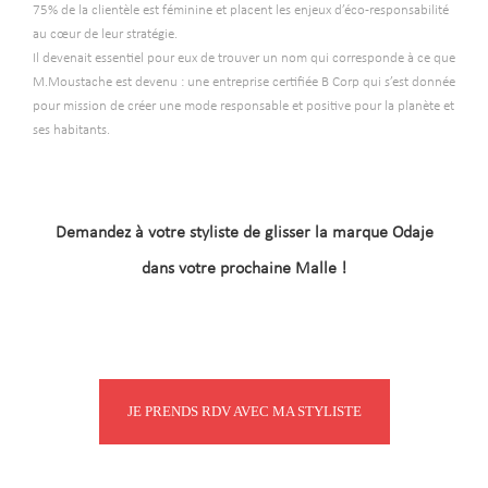
75% de la clientèle est féminine et placent les enjeux d’éco-responsabilité
au cœur de leur stratégie.
Il devenait essentiel pour eux de trouver un nom qui corresponde à ce que
M.Moustache est devenu : une entreprise certifiée B Corp qui s’est donnée
pour mission de créer une mode responsable et positive pour la planète et
ses habitants.
Demandez à votre styliste de glisser la marque Odaje
dans votre
prochaine Malle !
JE PRENDS RDV AVEC MA STYLISTE