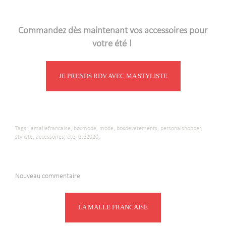
-
Commandez dès maintenant vos accessoires pour
votre été !
JE PRENDS RDV AVEC MA STYLISTE
Tags:
lamallefrancaise,
boxmode,
mode,
boxdevetements,
personalshopper,
styliste,
accessoires,
été,
été2020,
Nouveau commentaire
LA MALLE FRANCAISE