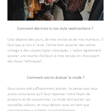
-
Comment décrirais-tu ton style vestimentaire ?
-
Cela dépend des jours, de mes envies et de mes humeurs. Il
faut que je sois à l'aise. J'aime bien associer des pièces
vintage à des coupes hyper classiques. J 'adore également
ajouter une touche d'ailleurs à mes tenues en choisissant
des tissus "ethniques".
-
Comment vois-tu évoluer la mode ?
-
Nous avons été suffisamment alertés. Je pense que nous
avons conscience qu'il faut repenser notre façon de
produire et de consommer. La mode doit porter ces
nouvelles valeurs, et nous devons aussi en tant que
consommateurs acheter raisonnablement.