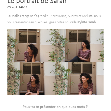
Le portrait de Sarah
03 sept. 14h53
La Malle Française
s'agrandit ! Après Mina, Audrey et Mélissa, nous
vous présentons en quelques lignes notre nouvelle
styliste Sarah
!
-
Peux-tu te présenter en quelques mots ?