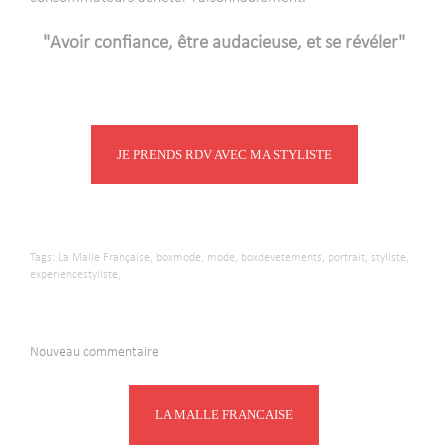
"Avoir confiance, être audacieuse, et se révéler"
JE PRENDS RDV AVEC MA STYLISTE
Tags:
La Malle Française,
boxmode,
mode,
boxdevetements,
portrait,
styliste,
experiencestyliste,
Nouveau commentaire
LA MALLE FRANCAISE