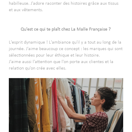
habilleuse. J'adore raconter des histoires grâce aux tissus
et aux vêtements.
-
-
Qu'est ce qui te plaît chez La Malle Française ?
-
L'esprit dynamique ! L'ambiance qu'il y a tout au long de la
journée. J'aime beaucoup ce concept : les marques qui sont
sélectionnées pour leur éthique et leur histoire.
J'aime aussi l'attention que l'on porte aux clientes et la
relation qu'on crée avec elles.
-