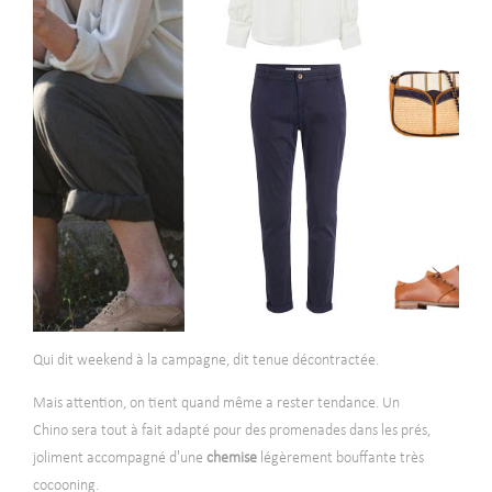
Qui dit weekend à la campagne, dit tenue décontractée.
Mais attention, on tient quand même a rester tendance. Un
Chino sera tout à fait adapté pour des promenades dans les prés,
joliment accompagné d'une
chemise
légèrement bouffante très
cocooning.