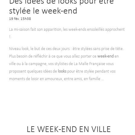
Des idées de looks pour être
stylée le week-end
19 fév. 15h38
La mi-saison fait son apparition, les week-ends ensoleillés approchent
!
Niveau look, le but de ces deux jours : être stylées sans prise de tête.
Plus besoin de réfléchir à ce que vous allez porter ce
week-end
en
ville ou à la campagne, vos stylistes de La Malle Française vous
proposent quelques idées de
looks
pour être stylée pendant vos
moments de loisir en amoureux, entre amis, en famille ...
LE WEEK-END EN VILLE