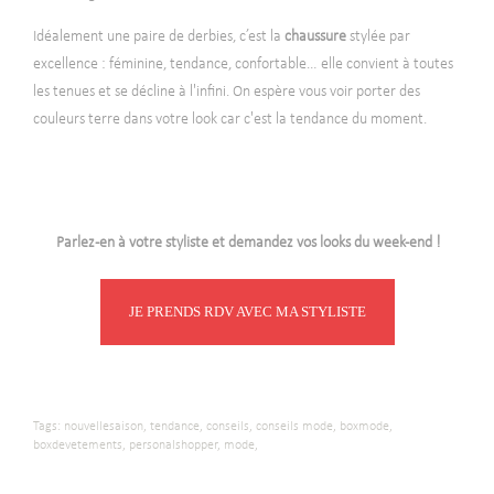
Idéalement une paire de derbies, c’est la
chaussure
stylée par
excellence : féminine, tendance, confortable… elle convient à toutes
les tenues et se décline à l'infini. On espère vous voir porter des
couleurs terre dans votre look
car c'est la tendance du moment.
Parlez-en à votre styliste et demandez vos looks du week-end !
JE PRENDS RDV AVEC MA STYLISTE
Tags:
nouvellesaison,
tendance,
conseils,
conseils mode,
boxmode,
boxdevetements,
personalshopper,
mode,