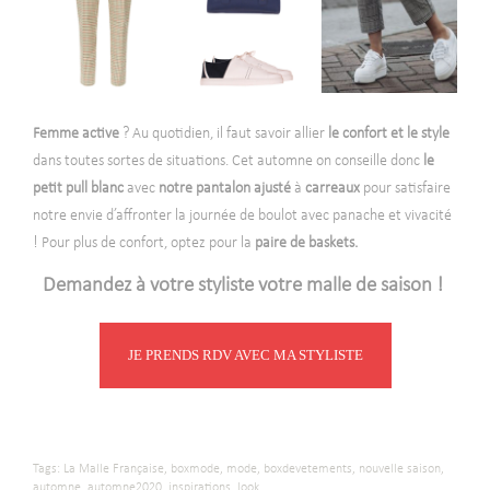
Femme active
? Au quotidien, il faut savoir a
llier
le confort et le style
dans toutes sortes de situations. Cet automne on conseille donc
le
petit pull blanc
avec
notre pantalon ajusté
à
carreaux
pour satisfaire
notre envie d’
affronter la journée de boulot avec panache et vivacité
! Pour plus de confort, optez pour la
paire de baskets.
Demandez à votre styliste votre malle de saison !
JE PRENDS RDV AVEC MA STYLISTE
Tags:
La Malle Française,
boxmode,
mode,
boxdevetements,
nouvelle saison,
automne,
automne2020,
inspirations,
look,