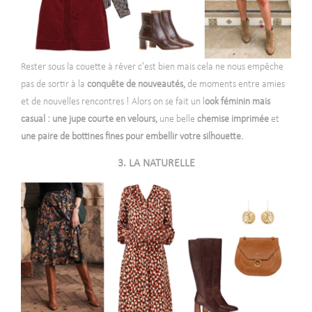
Rester sous la couette à rêver c'est bien mais cela ne nous empêche
pas de sortir à la
conquête de nouveautés,
de moments entre amies
et de nouvelles rencontres ! Alors on se fait un l
ook féminin mais
casual : une jupe courte en velours,
une belle
chemise imprimée
et
une paire de bottines fines pour embellir votre silhouette.
3. LA NATURELLE