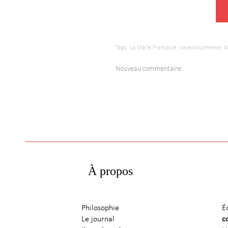
Tags:
La Malle Française,
soyezvousmeme,
b
Nouveau commentaire
À propos
Philosophie
É
Le journal
c