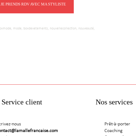
JE PRENDS RDV AVEC MA STYLISTE
oxmode,
mode,
boxdevetements,
nouvellecollection,
nouveauté,
Service client
Nos services
crivez-nous
Prêt-à-porter
ontact@lamallefrancaise.com
Coaching