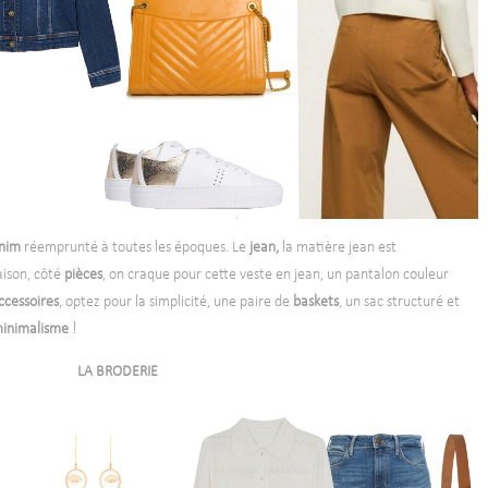
nim
réemprunté à toutes les époques. Le
jean,
la matière jean
est
saison, côté
pièces
, on craque pour cette veste en jean, un pantalon couleur
ccessoires
, optez pour la simplicité, une paire de
baskets
, un sac structuré et
inimalisme
!
LA BRODERIE