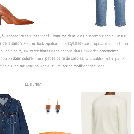
 à l’adopter sans plus tarder ! L’
imprimé fleuri
est un incontournable. Un air
r de la saison
. Pour un look équilibré, nos
stylistes
vous proposent de porter une
biller le tout, une
veste blazer
dans les tons clairs. Avec des
accessoires
ir
ou en
daim coloré
et une
petite paire de créoles,
sans oublier votre paire
chic. Bien sûr, vous pouvez aussi utiliser ce
motif
en total look !
LE DENIM