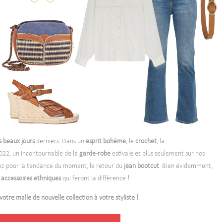
s beaux jours
derniers. Dans un
esprit bohème
, le
crochet
, la
2022, un incontournable de la
garde-robe
estivale et plus seulement sur nos
tez pour la tendance du moment, le retour du
jean bootcut
. Bien évidemment,
accessoires ethniques
qui feront la différence !
tre malle de nouvelle collection à votre styliste !